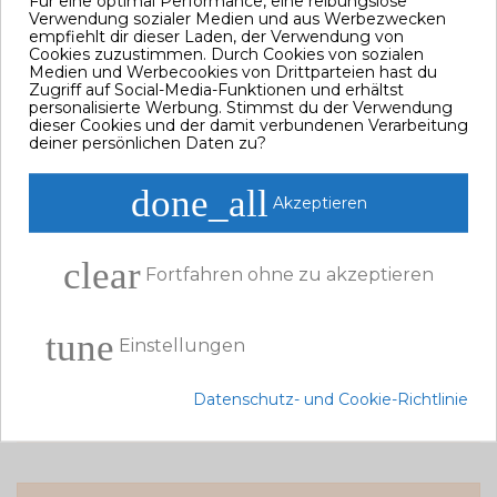
Für eine optimal Performance, eine reibungslose
Verwendung sozialer Medien und aus Werbezwecken
neuer Turbolader und ab Februar eine Erweiterung des Angebots an
empfiehlt dir dieser Laden, der Verwendung von
Ersatzteilen für den nautischen Bereich beinhalten.
Cookies zuzustimmen. Durch Cookies von sozialen
Wir laden Sie ein, uns jede Art von Verbesserung oder Vorschlag zu
Medien und Werbecookies von Drittparteien hast du
melden, damit unser Angebot so vollständig wie möglich ist.
Zugriff auf Social-Media-Funktionen und erhältst
personalisierte Werbung. Stimmst du der Verwendung
Frohes Neues Jahr!
dieser Cookies und der damit verbundenen Verarbeitung
deiner persönlichen Daten zu?
done_all
Share this post
Akzeptieren
TWITTER
FACEBOOK
PINTEREST
clear
Fortfahren ohne zu akzeptieren
tune
Einstellungen
Comments (0)
Datenschutz- und Cookie-Richtlinie
No comments at this moment