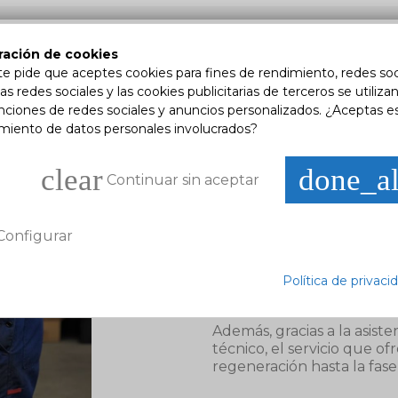
ración de cookies
te pide que aceptes cookies para fines de rendimiento, redes soc
as redes sociales y las cookies publicitarias de terceros se utiliza
nciones de redes sociales y anuncios personalizados. ¿Aceptas e
POR QUÉ ELEGIR PRIME
amiento de datos personales involucrados?
Gracias a los altos estánda
los productos, los produ
clear
done_al
Continuar sin aceptar
porcentaje de devolución 
del mercado de posventa
La gama en constante evo
Configurar
y las necesidades de la flo
necesidades de nuestros c
Política de privaci
principales proveedores d
aftermarket.
Además, gracias a la asis
técnico, el servicio que o
regeneración hasta la fase 