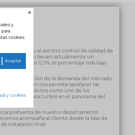
×
iales y
n para
stas cookies
TURBO
res de calidad y al estricto control de calidad de
ctos PrimeTurbo tienen actualmente un
l
Aceptar
de garantía del 0,3%, el porcentaje más bajo
.
lución en función de la demanda del mercado
ta en circulación nos permite satisfacer las
lientes, situándonos como uno de los
dad y cookies
e repuestos para turbos en el panorama del
tencia postventa de nuestro departamento
frecemos acompaña al cliente desde la fase de
de instalación final.