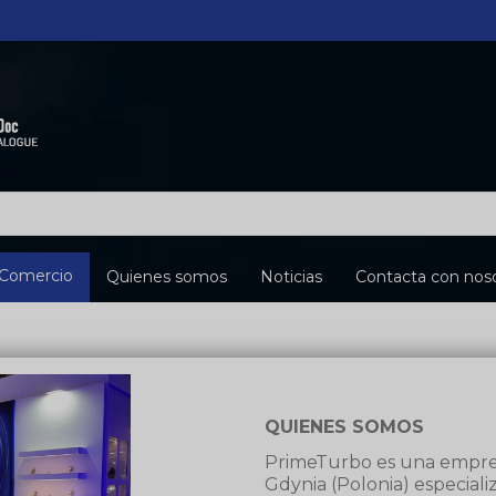
Comercio
Quienes somos
Noticias
Contacta con noso
QUIENES SOMOS
PrimeTurbo es una empresa
Gdynia (Polonia) especial