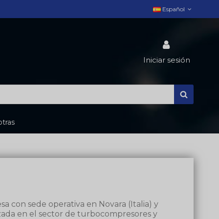
Español
Iniciar sesión
tras
 con sede operativa en Novara (Italia) y
izada en el sector de turbocompresores y